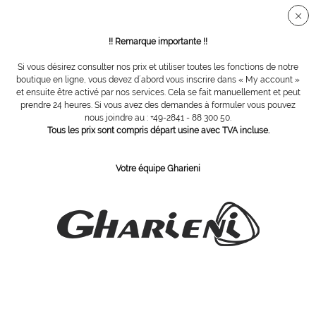
Connection sécurisée SSL
!! Remarque importante !!
Si vous désirez consulter nos prix et utiliser toutes les fonctions de notre
Vue d´ensemble
Pinces
boutique en ligne, vous devez d´abord vous inscrire dans « My account »
et ensuite être activé par nos services. Cela se fait manuellement et peut
prendre 24 heures. Si vous avez des demandes à formuler vous pouvez
nous joindre au : +49-2841 - 88 300 50.
Pince à ongles de 13 cm, effilée
Tous les prix sont compris départ usine avec TVA incluse.
Votre équipe Gharieni