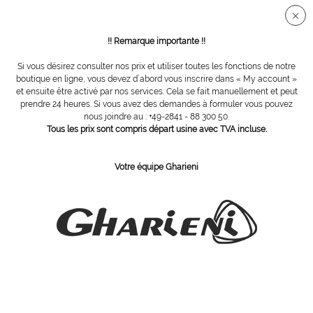
Connection sécurisée SSL
!! Remarque importante !!
Si vous désirez consulter nos prix et utiliser toutes les fonctions de notre
Vue d´ensemble
Pinces à ongles
boutique en ligne, vous devez d´abord vous inscrire dans « My account »
et ensuite être activé par nos services. Cela se fait manuellement et peut
prendre 24 heures. Si vous avez des demandes à formuler vous pouvez
nous joindre au : +49-2841 - 88 300 50.
Pince à ongles, coupe droite 14 cm
Tous les prix sont compris départ usine avec TVA incluse.
Votre équipe Gharieni