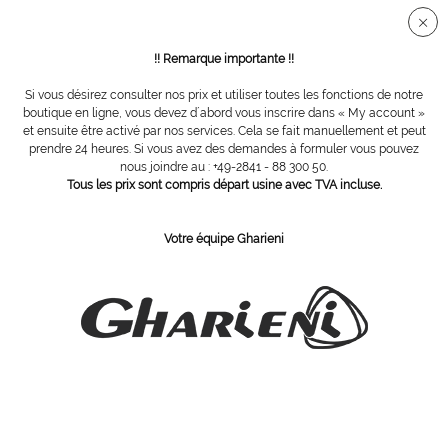
Connection sécurisée SSL
!! Remarque importante !!
Si vous désirez consulter nos prix et utiliser toutes les fonctions de notre
Vue d´ensemble
Accessoires
boutique en ligne, vous devez d´abord vous inscrire dans « My account »
et ensuite être activé par nos services. Cela se fait manuellement et peut
prendre 24 heures. Si vous avez des demandes à formuler vous pouvez
nous joindre au : +49-2841 - 88 300 50.
Nettoyant pour skai, flacon vaporisateur,
Tous les prix sont compris départ usine avec TVA incluse.
200 ml
Votre équipe Gharieni