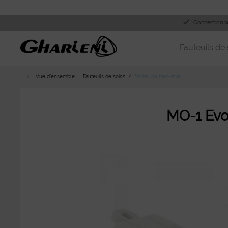
Connection s
Fauteuils de 
Vue d´ensemble
Fauteuils de soins
Tables de bien-être
MO-1 Ev