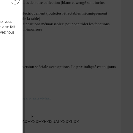
 décoratives issues de notre collection (blanc et wengé sont inclus
rix)
s rétractables électriquement (roulettes rétractables mécaniquement
 dans le prix de la table)
ne, vous
 à pieds avec positions mémorisables: pour contrôler les fonctions
la se fait
et les positions mémorisées
uvez nous
épais moelleux
rs électriques
LED
montrent une version spéciale avec options. Le prix indiqué est toujours
ersion de base.
des questions sur les articles?
:
I-
XTXTAXVXAXHXXXHXFXIXRALXXXXPXX