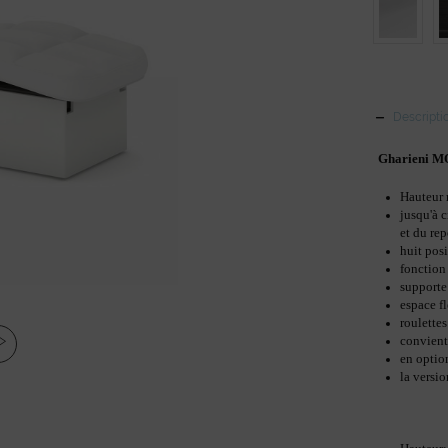
Descripti
Gharieni M
Hauteur 
jusqu'à c
et du re
huit pos
fonction
supporte
espace f
roulette
convient
en optio
la versi