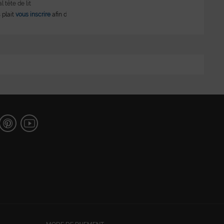
l tête de lit
 et de pouvoir poursuivre vos achats.
s plait
vous inscrire
afin de consulter les prix et de pouvoir poursuivre vos achats.