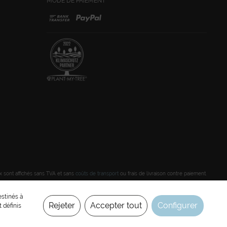
MODE DE PAIEMENT
ix sont affichés sans TVA et sans
coûts de transport
ou frais de livraison contre paiement.
estinés à
Rejeter
Accepter tout
Configurer
t définis