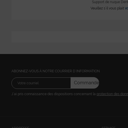
Support de nuque Dent
Veuillez s´il vous plait
vo
ABONNEZ-VOUS Á NOTRE COURRIER D´INFORMATION
Commandez
J´ai pris connaissance des dispositions concernant la
protection des don