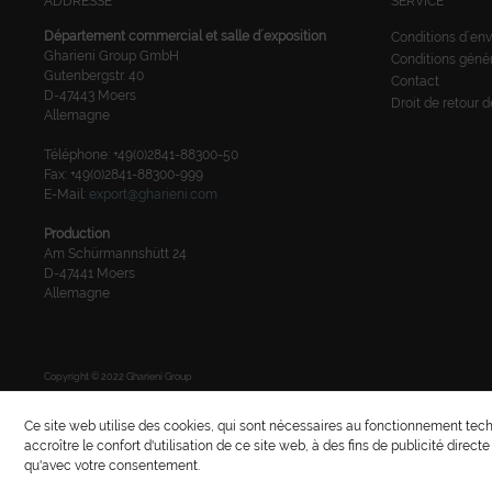
ADDRESSE
SERVICE
Département commercial et salle d´exposition
Conditions d´env
Gharieni Group GmbH
Conditions géné
Gutenbergstr. 40
Contact
D-47443 Moers
Droit de retour 
Allemagne
Téléphone: +49(0)2841-88300-50
Fax: +49(0)2841-88300-999
E-Mail:
export@gharieni.com
Production
Am Schürmannshütt 24
D-47441 Moers
Allemagne
Copyright © 2022 Gharieni Group
Ce site web utilise des cookies, qui sont nécessaires au fonctionnement tech
accroître le confort d'utilisation de ce site web, à des fins de publicité direct
qu'avec votre consentement.