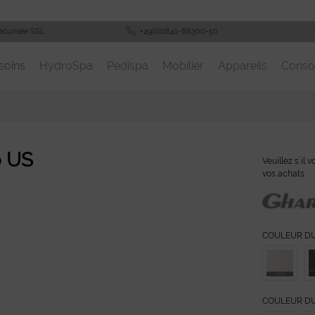
écurisée SSL
+49(0)2841-88300-50
soins
HydroSpa
Pedispa
Mobilier
Appareils
Cons
o US
Veuillez s´il 
vos achats.
COULEUR D
COULEUR DU