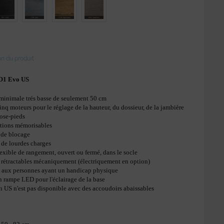
on du produit
O1 Evo US
minimale trés basse de seulement 50 cm
inq moteurs pour le réglage de la hauteur, du dossieur, de la jambière
pose-pieds
itions mémorisables
 de blocage
 de lourdes charges
lexible de rangement, ouvert ou fermé, dans le socle
s rétractables mécaniquement (électriquement en option)
 aux personnes ayant un handicap physique
n rampe LED pour l'éclairage de la base
on US n'est pas disponible avec des accoudoirs abaissables