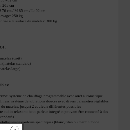
 50 - 82 cm
r: 205 cm
 S 76 cm / M 85 cm / L: 92 cm
 levage: 250 kg
torisé à la surface du matelas: 300 kg
MO1:
atelas étroit)
(matelas standard)
atelas large)
ibles:
ermo: système de chauffage programmable avec arrêt automatique
llness: système de vibrations douces avec divers paramètres réglables
 du matelas: jusqu'à 2 couleurs différentes possibles
te audio-relaxant: haut-parleur integré et pouvant être connecté à des
 standards
métalliques de couleurs spécifiques (blanc, titan ou marron foncé
ns le prix)