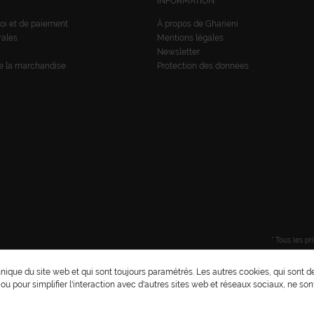
INFORMATION
oi et de paiement
À propos de Gharieni
rales
Mentions légales
Newsletter
de la marchandise
Protection des données
* Tous les pr
nique du site web et qui sont toujours paramétrés. Les autres cookies, qui sont d
e ou pour simplifier l'interaction avec d'autres sites web et réseaux sociaux, ne son