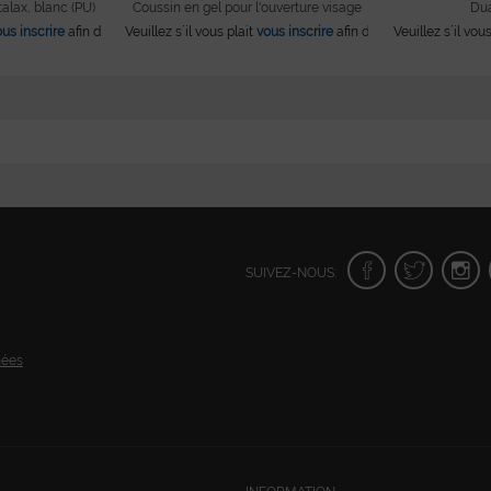
alax, blanc (PU)
Coussin en gel pour l'ouverture visage
Dua
us inscrire
afin de consulter les prix et de pouvoir poursuivre vos achats.
Veuillez s´il vous plait
vous inscrire
afin de consulter les prix
Veuillez s´il vou
SUIVEZ-NOUS:
nées