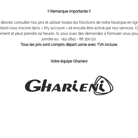
Surfaces
dans le p
!! Remarque importante !!
Roulette
comprises
 désirez consulter nos prix et utiliser toutes les fonctions de notre boutique en lig
Commande
bord vous inscrire dans « My account » et ensuite être activé par nos services. Ce
de base 
ment et peut prendre 24 heures. Si vous avez des demandes à formuler vous po
Matelas 
joindre au : +49-2841 - 88 300 50.
Accoudoi
Tous les prix sont compris départ usine avec TVA incluse.
Lampe 
Votre équipe Gharieni
*Les images 
celui de la v
Avez-vous 
N ° d'article
W7_US_XM