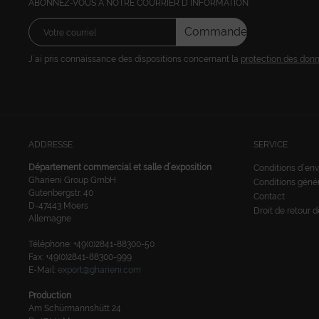
ABONNEZ-VOUS Á NOTRE COURRIER D´INFORMATION
Commandez
J´ai pris connaissance des dispositions concernant la
protection des don
ADDRESSE
SERVICE
Département commercial et salle d´exposition
Conditions d´env
Gharieni Group GmbH
Conditions géné
Gutenbergstr. 40
Contact
D-47443 Moers
Droit de retour 
Allemagne
Téléphone: +49(0)2841-88300-50
Fax: +49(0)2841-88300-999
E-Mail:
export@gharieni.com
Production
Am Schürmannshütt 24