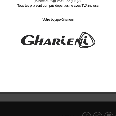
toujours à 
joindre au : +49-2841 - 88 300 50.
Tous les prix sont compris départ usine avec TVA incluse.
Avez-vous 
Votre équipe Gharieni
N ° d'article