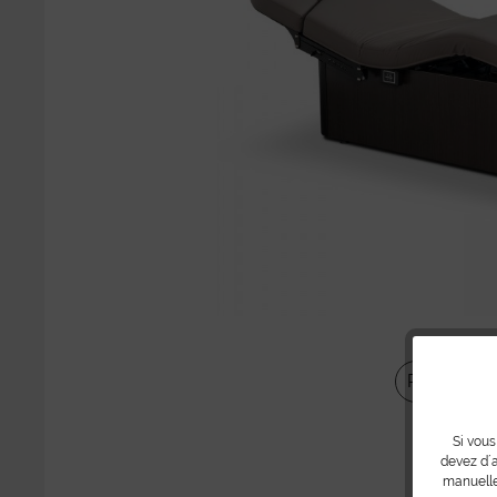
Partager
Si vous
devez d´a
manuelle