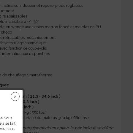
 inclinaison, dossier et repose-pieds réglables
quement
irs abaissables
te inclinable à +/- 30°
ble en wengé avec coins marron foncé et matelas en PU
r choco
es rétractables mécaniquement
de verrouillage automatique
vec fonction de double-clic
s internationaux disponibles
 de chauffage Smart-thermo
iques:
: 54 cm - 88 cm
( 21,3 - 34,6 inch )
r: 204 cm
( 80,3 inch )
: 85 cm
( 33,5 inch )
 levage: 250 kg ( 550 lbs )
torisé sur la surface du matelas: 300 kg ( 660 lbs )
ne, vous
la se fait
 montrent des équipements en option, le prix indiqué se réfère
uvez nous