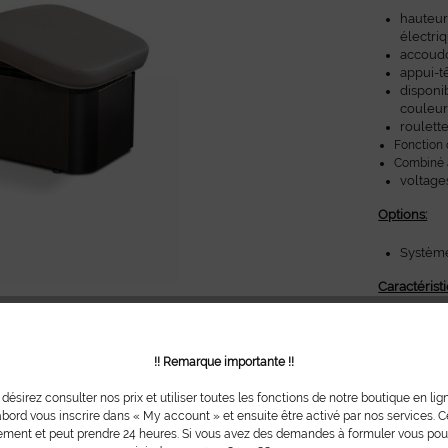
hauteur,
électri
accoudo
appui-tê
disponi
couleu
roulett
Fonction 
Combiné a
voltage
Options:
Système
Caractérist
hauteur
longueu
largeur
!! Remarque importante !!
Force de
Poids au
 désirez consulter nos prix et utiliser toutes les fonctions de notre boutique en lig
bord vous inscrire dans « My account » et ensuite être activé par nos services. Ce
*Les photos
ment et peut prendre 24 heures. Si vous avez des demandes à formuler vous po