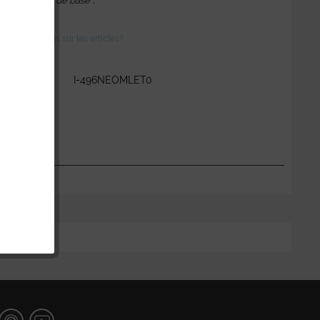
l'équipement de base*.
des questions sur les articles?
:
I-496NEOMLET0