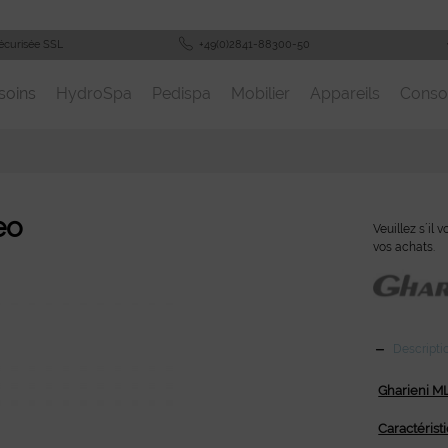
écurisée SSL
+49(0)2841-88300-50
soins
HydroSpa
Pedispa
Mobilier
Appareils
Cons
eo
Veuillez s´il 
vos achats.
Descripti
Gharieni M
Caractérist