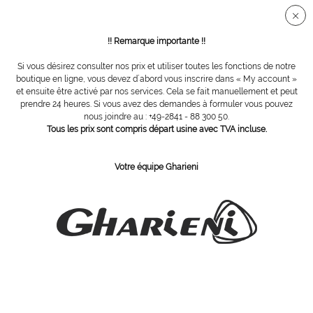
Connection sécurisée SSL
!! Remarque importante !!
Si vous désirez consulter nos prix et utiliser toutes les fonctions de notre
Vue d´ensemble
Ameublement
boutique en ligne, vous devez d´abord vous inscrire dans « My account »
et ensuite être activé par nos services. Cela se fait manuellement et peut
prendre 24 heures. Si vous avez des demandes à formuler vous pouvez
nous joindre au : +49-2841 - 88 300 50.
Meubles vintage Gharieni
Tous les prix sont compris départ usine avec TVA incluse.
Votre équipe Gharieni