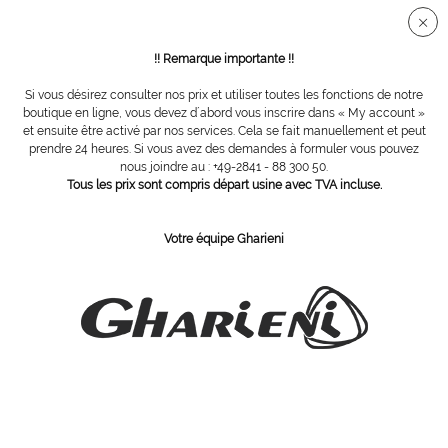
Connection sécurisée SSL
!! Remarque importante !!
Si vous désirez consulter nos prix et utiliser toutes les fonctions de notre
Vue d´ensemble
Appareils
boutique en ligne, vous devez d´abord vous inscrire dans « My account »
et ensuite être activé par nos services. Cela se fait manuellement et peut
prendre 24 heures. Si vous avez des demandes à formuler vous pouvez
nous joindre au : +49-2841 - 88 300 50.
MELAG stérilisateur à air chaleur tournante
Tous les prix sont compris départ usine avec TVA incluse.
de type 75
Votre équipe Gharieni