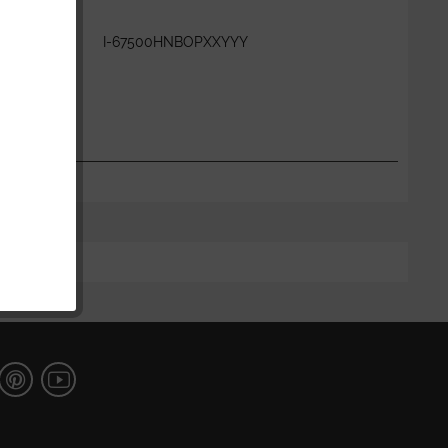
:
I-67500HNBOPXXYYY