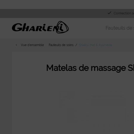
Connection s
Fauteuils de 
Vue d´ensemble
Fauteuils de soins
Shiatsu mat & Ayurveda
Matelas de massage Sh