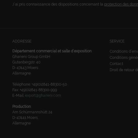
J´ai pris connaissance des dispositions concernant la
protection des don
ADDRESSE
SERVICE
Département commercial et salle d´exposition
Conditions d´env
Gharieni Group GmbH
Conditions géné
Gutenbergstr. 40
Contact
D-47443 Moers
Droit de retour 
Allemagne
Téléphone: +49(0)2841-88300-50
Fax: +49(0)2841-88300-999
E-Mail:
export@gharieni.com
Production
Am Schürmannshütt 24
D-47441 Moers
Allemagne