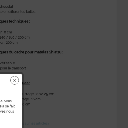
chocolat
e en différentes tailles
iques techniques :
r : 8 cm
: 140 / 180 / 200 cm
ur : 200 cm
iques du cadre pour matelas Shiatsu :
véritable
 pour le transport
r
iques techniques :
 avec rembourrage : env. 25 cm
sans rembourrage : 16 cm
ne, vous
: 150 / 190 / 210 cm
la se fait
ur : 210 cm
uvez nous
des questions sur les articles?