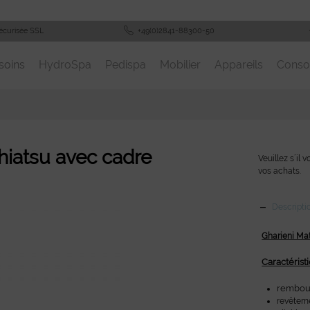
écurisée SSL
+49(0)2841-88300-50
soins
HydroSpa
Pedispa
Mobilier
Appareils
Cons
iatsu avec cadre
Veuillez s´il 
vos achats.
Descripti
Gharieni Ma
Caractéristi
rembou
revêtem