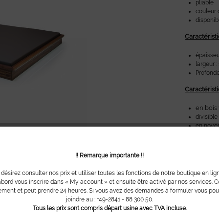
pliable
couleur 
disponibl
Caractérist
épaisseu
largeur 
Profonde
Caractérist
en bois 
divisible
en noye
Caractérist
!! Remarque importante !!
Hauteur
Hauteur 
 désirez consulter nos prix et utiliser toutes les fonctions de notre boutique en lig
Largeur 
bord vous inscrire dans « My account » et ensuite être activé par nos services. Ce
Profonde
ment et peut prendre 24 heures. Si vous avez des demandes à formuler vous po
joindre au : +49-2841 - 88 300 50.
Tous les prix sont compris départ usine avec TVA incluse.
Avez-vous 