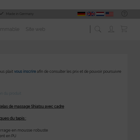
Made in Germany
ommable
Site web
vous plait
vous inscrire
afin de consulter les prix et de pouvoir poursuivre
on du produit
telas de massage Shiatsu avec cadre
ques du tapis :
rrage en mousse robuste
ent en PU