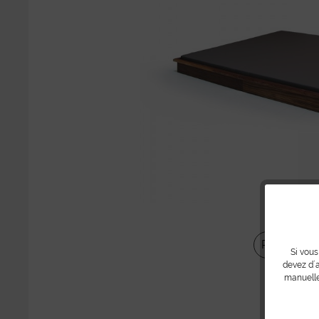
Partager
Si vous
devez d´a
manuelle