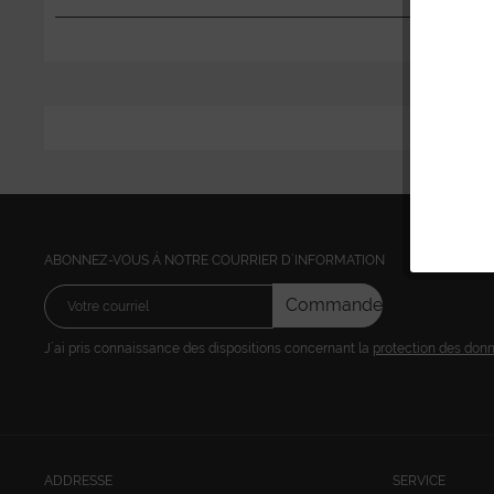
ABONNEZ-VOUS Á NOTRE COURRIER D´INFORMATION
Commandez
J´ai pris connaissance des dispositions concernant la
protection des don
ADDRESSE
SERVICE