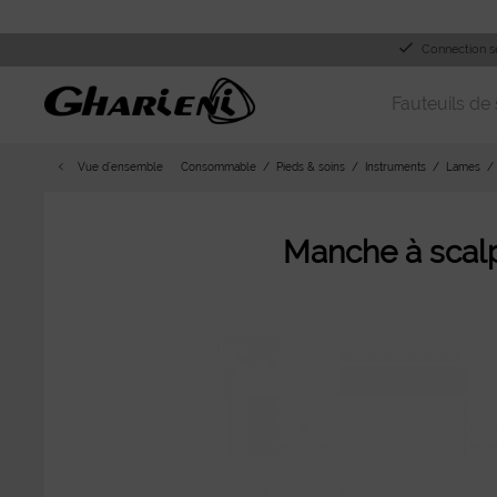
Connection s
Fauteuils de 
Vue d´ensemble
Consommable
Pieds & soins
Instruments
Lames
Manche à scal