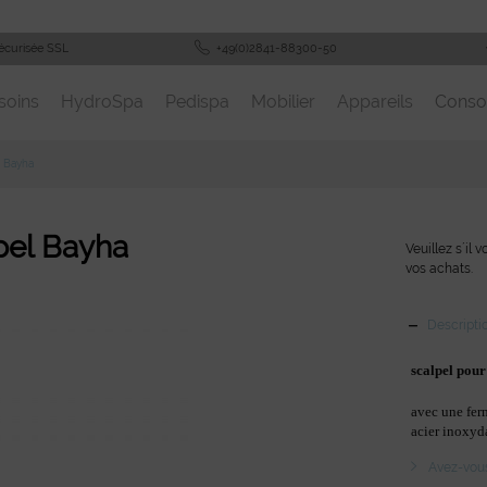
écurisée SSL
+49(0)2841-88300-50
soins
HydroSpa
Pedispa
Mobilier
Appareils
Cons
Bayha
pel Bayha
Veuillez s´il 
vos achats.
Descripti
scalpel pou
avec une fer
acier inoxyd
Avez-vous 