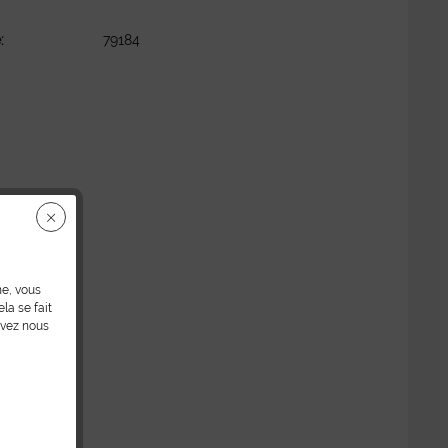
:
79184
ne, vous
la se fait
uvez nous