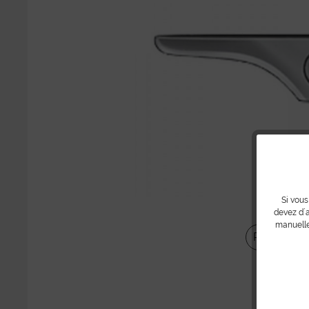
Si vous
devez d´a
manuelle
Partager