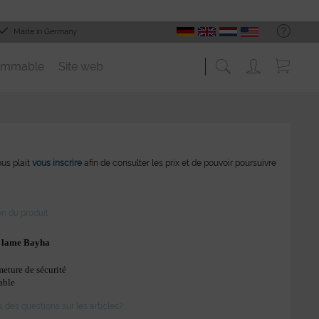
Made in Germany
ommable
Site web
vous plait
vous inscrire
afin de consulter les prix et de pouvoir poursuivre
on du produit
r lame Bayha
meture de sécurité
able
des questions sur les articles?