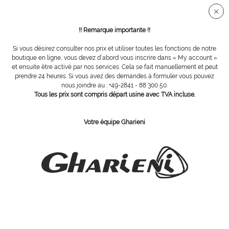
Connection sécurisée SSL
!! Remarque importante !!
Si vous désirez consulter nos prix et utiliser toutes les fonctions de notre
Vue d´ensemble
Limes
boutique en ligne, vous devez d´abord vous inscrire dans « My account »
et ensuite être activé par nos services. Cela se fait manuellement et peut
prendre 24 heures. Si vous avez des demandes à formuler vous pouvez
nous joindre au : +49-2841 - 88 300 50.
lingot blanc, 4 côtés, 100/100
Tous les prix sont compris départ usine avec TVA incluse.
Votre équipe Gharieni