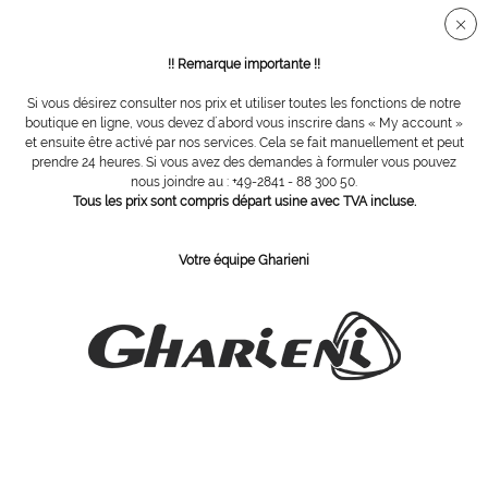
Connection sécurisée SSL
!! Remarque importante !!
Si vous désirez consulter nos prix et utiliser toutes les fonctions de notre
Vue d´ensemble
Fauteuils cosmétiques
boutique en ligne, vous devez d´abord vous inscrire dans « My account »
et ensuite être activé par nos services. Cela se fait manuellement et peut
prendre 24 heures. Si vous avez des demandes à formuler vous pouvez
nous joindre au : +49-2841 - 88 300 50.
Lina Select Alu Supersoft
Tous les prix sont compris départ usine avec TVA incluse.
Votre équipe Gharieni