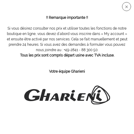
Connection sécurisée SSL
!! Remarque importante !!
Si vous désirez consulter nos prix et utiliser toutes les fonctions de notre
Vue d´ensemble
Limes
boutique en ligne, vous devez d´abord vous inscrire dans « My account »
et ensuite être activé par nos services. Cela se fait manuellement et peut
prendre 24 heures. Si vous avez des demandes à formuler vous pouvez
nous joindre au : +49-2841 - 88 300 50.
Lime manucure classique, 17 cm, 10
Tous les prix sont compris départ usine avec TVA incluse.
pièces
Votre équipe Gharieni