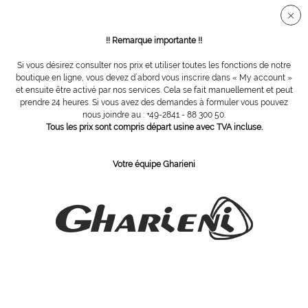
Connection sécurisée SSL
!! Remarque importante !!
Si vous désirez consulter nos prix et utiliser toutes les fonctions de notre
Vue d´ensemble
Limes
boutique en ligne, vous devez d´abord vous inscrire dans « My account »
et ensuite être activé par nos services. Cela se fait manuellement et peut
prendre 24 heures. Si vous avez des demandes à formuler vous pouvez
nous joindre au : +49-2841 - 88 300 50.
Lime double face à cornée avec surface
Tous les prix sont compris départ usine avec TVA incluse.
lubrifiante brutte/fine
Votre équipe Gharieni