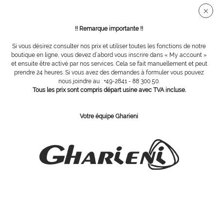
Connection sécurisée SSL
!! Remarque importante !!
Si vous désirez consulter nos prix et utiliser toutes les fonctions de notre
Vue d´ensemble
Bayha
boutique en ligne, vous devez d´abord vous inscrire dans « My account »
et ensuite être activé par nos services. Cela se fait manuellement et peut
prendre 24 heures. Si vous avez des demandes à formuler vous pouvez
nous joindre au : +49-2841 - 88 300 50.
lames Bayha No. 23, 12 pièces
Tous les prix sont compris départ usine avec TVA incluse.
Votre équipe Gharieni