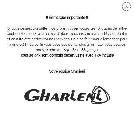
Connection sécurisée SSL
!! Remarque importante !!
Si vous désirez consulter nos prix et utiliser toutes les fonctions de notre
Vue d´ensemble
Pochons de sable chaud
boutique en ligne, vous devez d´abord vous inscrire dans « My account »
et ensuite être activé par nos services. Cela se fait manuellement et peut
prendre 24 heures. Si vous avez des demandes à formuler vous pouvez
nous joindre au : +49-2841 - 88 300 50.
Jeux de protections en PU pour pochons
Tous les prix sont compris départ usine avec TVA incluse.
de petite taille, 160 mm
Votre équipe Gharieni