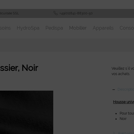
écurisée SSL
+49(0)2841-88300-50
soins
HydroSpa
Pedispa
Mobilier
Appareils
Cons
sier, Noir
Veuillez s´il 
vos achats.
Descripti
Housse unive
Pour tou
Noir
Avez-vous 