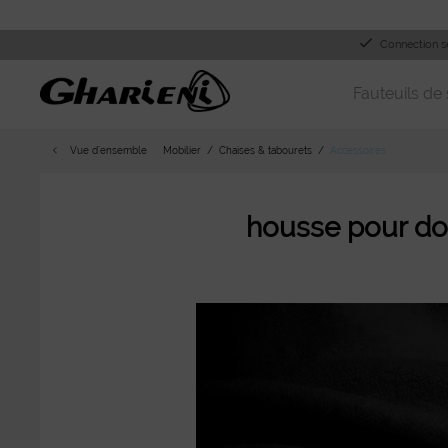
Connection s
Fauteuils de 
Vue d´ensemble
Mobilier
Chaises & tabourets
Accessoires
housse pour dos