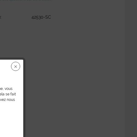
:
42530-SC
ne, vous
la se fait
uvez nous