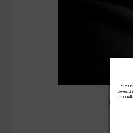
Si vous
devez d´a
manuelle
Partager