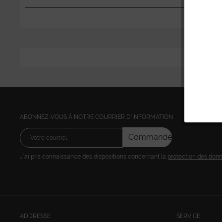
ABONNEZ-VOUS Á NOTRE COURRIER D´INFORMATION
Commandez
J´ai pris connaissance des dispositions concernant la
protection des don
ADDRESSE
SERVICE