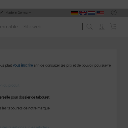
Made in Germany
ommable
Site web
vous plait
vous inscrire
afin de consulter les prix et de pouvoir poursuivre
on du produit
rselle pour dossier de tabouret
s les tabourets de notre marque
des questions sur les articles?