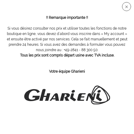
Connection sécurisée SSL
!! Remarque importante !!
Si vous désirez consulter nos prix et utiliser toutes les fonctions de notre
Vue d´ensemble
Accessoires
boutique en ligne, vous devez d´abord vous inscrire dans « My account »
et ensuite être activé par nos services. Cela se fait manuellement et peut
prendre 24 heures. Si vous avez des demandes à formuler vous pouvez
nous joindre au : +49-2841 - 88 300 50.
Housse de tabouret pour siège
Tous les prix sont compris départ usine avec TVA incluse.
Anatomique large, Noir
Votre équipe Gharieni