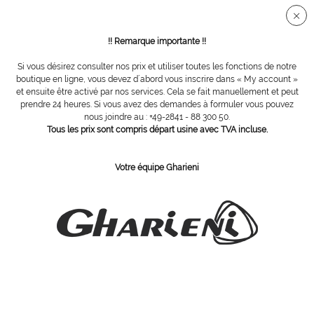
Connection sécurisée SSL
!! Remarque importante !!
Si vous désirez consulter nos prix et utiliser toutes les fonctions de notre
Vue d´ensemble
Accessoires
boutique en ligne, vous devez d´abord vous inscrire dans « My account »
et ensuite être activé par nos services. Cela se fait manuellement et peut
prendre 24 heures. Si vous avez des demandes à formuler vous pouvez
nous joindre au : +49-2841 - 88 300 50.
Housse de tabouret pour siège
Tous les prix sont compris départ usine avec TVA incluse.
Anatomique large, Macchiato
Votre équipe Gharieni