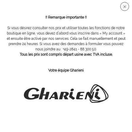
Connection sécurisée SSL
!! Remarque importante !!
Si vous désirez consulter nos prix et utiliser toutes les fonctions de notre
Vue d´ensemble
Râpes
boutique en ligne, vous devez d´abord vous inscrire dans « My account »
et ensuite être activé par nos services. Cela se fait manuellement et peut
prendre 24 heures. Si vous avez des demandes à formuler vous pouvez
nous joindre au : +49-2841 - 88 300 50.
Gigasept Instru AF, 5000 ml
Tous les prix sont compris départ usine avec TVA incluse.
Votre équipe Gharieni