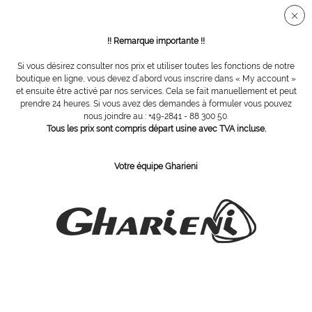
Connection sécurisée SSL
!! Remarque importante !!
Si vous désirez consulter nos prix et utiliser toutes les fonctions de notre
Vue d´ensemble
Pedispa
boutique en ligne, vous devez d´abord vous inscrire dans « My account »
et ensuite être activé par nos services. Cela se fait manuellement et peut
prendre 24 heures. Si vous avez des demandes à formuler vous pouvez
nous joindre au : +49-2841 - 88 300 50.
Gharieni SpaFusion Flow
Tous les prix sont compris départ usine avec TVA incluse.
Votre équipe Gharieni