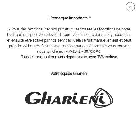
Connection sécurisée SSL
!! Remarque importante !!
Si vous désirez consulter nos prix et utiliser toutes les fonctions de notre
Vue d´ensemble
Tables de bien-être
boutique en ligne, vous devez d´abord vous inscrire dans « My account »
et ensuite être activé par nos services. Cela se fait manuellement et peut
prendre 24 heures. Si vous avez des demandes à formuler vous pouvez
nous joindre au : +49-2841 - 88 300 50.
Gharieni SpaFusion Comfort
Tous les prix sont compris départ usine avec TVA incluse.
Votre équipe Gharieni