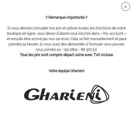
Connection sécurisée SSL
!! Remarque importante !!
Si vous désirez consulter nos prix et utiliser toutes les fonctions de notre
Vue d´ensemble
Accessoires
boutique en ligne, vous devez d´abord vous inscrire dans « My account »
et ensuite être activé par nos services. Cela se fait manuellement et peut
prendre 24 heures. Si vous avez des demandes à formuler vous pouvez
nous joindre au : +49-2841 - 88 300 50.
Gharieni Cleaning Spray
Tous les prix sont compris départ usine avec TVA incluse.
Votre équipe Gharieni