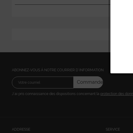
ABONNEZ-VOUS Á NOTRE COURRIER D´INFORMATION
Commandez
J´ai pris connaissance des dispositions concernant la
protection des don
ADDRESSE
SERVICE