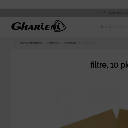
Connection s
Fauteuils de 
Vue d´ensemble
Appareils
Pédicurie
Accessoires
filtre, 10 