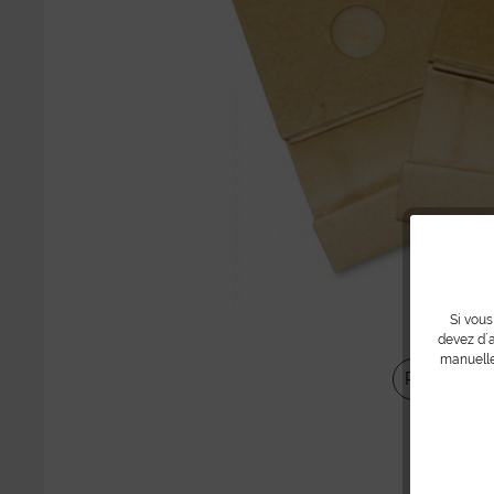
Si vous
devez d´a
manuelle
Partager