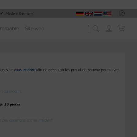
Made in Germany
ommable
Site web
vous plait
vous inscrire
afin de consulter les prix et de pouvoir poursuivre
on du produit
ge ,10 pièces
des questions sur les articles?