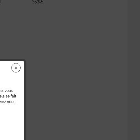
:
35315
ne, vous
la se fait
uvez nous