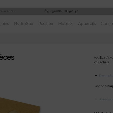
écurisée SSL
+49(0)2841-88300-50
soins
HydroSpa
Pedispa
Mobilier
Appareils
Cons
pièces
Veuillez s´il 
vos achats.
Descripti
sac de filtra
Avez-vous 