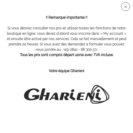
Connection sécurisée SSL
!! Remarque importante !!
Si vous désirez consulter nos prix et utiliser toutes les fonctions de notre
Vue d´ensemble
Spatules
boutique en ligne, vous devez d´abord vous inscrire dans « My account »
et ensuite être activé par nos services. Cela se fait manuellement et peut
prendre 24 heures. Si vous avez des demandes à formuler vous pouvez
nous joindre au : +49-2841 - 88 300 50.
excavateur simple, droite, Inox
Tous les prix sont compris départ usine avec TVA incluse.
Votre équipe Gharieni