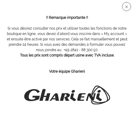
Connection sécurisée SSL
!! Remarque importante !!
Si vous désirez consulter nos prix et utiliser toutes les fonctions de notre
Vue d´ensemble
Éponges
boutique en ligne, vous devez d´abord vous inscrire dans « My account »
et ensuite être activé par nos services. Cela se fait manuellement et peut
prendre 24 heures. Si vous avez des demandes à formuler vous pouvez
nous joindre au : +49-2841 - 88 300 50.
Eponge de démaquillage
Tous les prix sont compris départ usine avec TVA incluse.
Votre équipe Gharieni