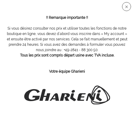
Connection sécurisée SSL
!! Remarque importante !!
Si vous désirez consulter nos prix et utiliser toutes les fonctions de notre
Vue d´ensemble
Pinceau
boutique en ligne, vous devez d´abord vous inscrire dans « My account »
et ensuite être activé par nos services. Cela se fait manuellement et peut
prendre 24 heures. Si vous avez des demandes à formuler vous pouvez
nous joindre au : +49-2841 - 88 300 50.
Maxi pinceau masque, 22 cm
Tous les prix sont compris départ usine avec TVA incluse.
Votre équipe Gharieni