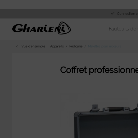
Connection s
Fauteuils de 
Vue d´ensemble
Appareils
Pédicurie
Malettes pour moteurs
Coffret professionn