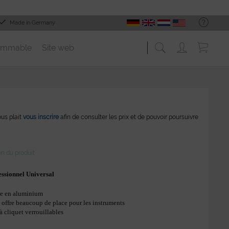
Made in Germany
ommable
Site web
vous plait
vous inscrire
afin de consulter les prix et de pouvoir poursuivre
on du produit
essionnel Universal
re en aluminium
t, offre beaucoup de place pour les instruments
à cliquet verrouillables