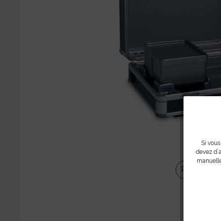
Si vous
devez d´a
manuelle
Partager