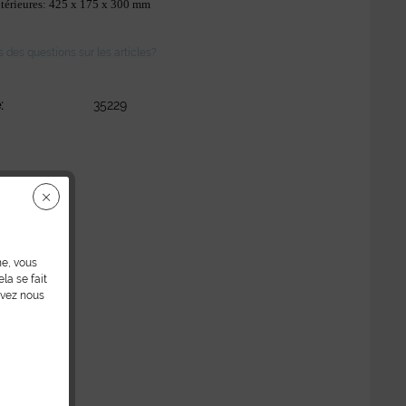
térieures: 425 x 175 x 300 mm
des questions sur les articles?
:
35229
ne, vous
la se fait
uvez nous