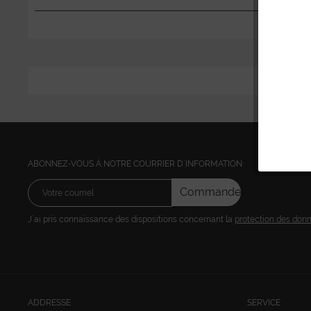
ABONNEZ-VOUS Á NOTRE COURRIER D´INFORMATION
Commandez
J´ai pris connaissance des dispositions concernant la
protection des don
ADDRESSE
SERVICE