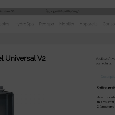
écurisée SSL
+49(0)2841-88300-50
soins
HydroSpa
Pedispa
Mobilier
Appareils
Cons
el Universal V2
Veuillez s´il 
vos achats.
Descripti
Coffret prof
Avec un cad
très résistan
2 fermetures 