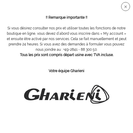
Connection sécurisée SSL
!! Remarque importante !!
Si vous désirez consulter nos prix et utiliser toutes les fonctions de notre
Vue d´ensemble
Accessoires
boutique en ligne, vous devez d´abord vous inscrire dans « My account »
et ensuite être activé par nos services. Cela se fait manuellement et peut
prendre 24 heures. Si vous avez des demandes à formuler vous pouvez
nous joindre au : +49-2841 - 88 300 50.
brosse souple, 20mm
Tous les prix sont compris départ usine avec TVA incluse.
Votre équipe Gharieni