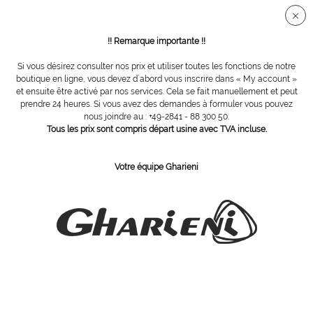
Connection sécurisée SSL
!! Remarque importante !!
Si vous désirez consulter nos prix et utiliser toutes les fonctions de notre
Vue d´ensemble
Bols chantants
boutique en ligne, vous devez d´abord vous inscrire dans « My account »
et ensuite être activé par nos services. Cela se fait manuellement et peut
prendre 24 heures. Si vous avez des demandes à formuler vous pouvez
nous joindre au : +49-2841 - 88 300 50.
Bol chantant Petit, 7-11 cm, avec coussin
Tous les prix sont compris départ usine avec TVA incluse.
(10-13 cm) et bâton de frottement
Votre équipe Gharieni