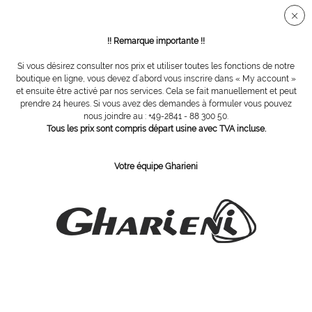
Connection sécurisée SSL
!! Remarque importante !!
Si vous désirez consulter nos prix et utiliser toutes les fonctions de notre
Hygiène
boutique en ligne, vous devez d´abord vous inscrire dans « My account »
et ensuite être activé par nos services. Cela se fait manuellement et peut
prendre 24 heures. Si vous avez des demandes à formuler vous pouvez
Filtrer
nous joindre au : +49-2841 - 88 300 50.
Tous les prix sont compris départ usine avec TVA incluse.
Votre équipe Gharieni
ABONNEZ-VOUS Á NOTRE COURRIER D´INFORMATION
Commandez
J´ai pris connaissance des dispositions concernant la
protection des données