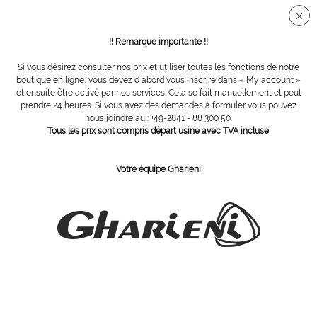
Connection sécurisée SSL
!! Remarque importante !!
Si vous désirez consulter nos prix et utiliser toutes les fonctions de notre
Mains & ongles
boutique en ligne, vous devez d´abord vous inscrire dans « My account »
et ensuite être activé par nos services. Cela se fait manuellement et peut
prendre 24 heures. Si vous avez des demandes à formuler vous pouvez
Filtrer
nous joindre au : +49-2841 - 88 300 50.
Tous les prix sont compris départ usine avec TVA incluse.
Votre équipe Gharieni
ABONNEZ-VOUS Á NOTRE COURRIER D´INFORMATION
Commandez
J´ai pris connaissance des dispositions concernant la
protection des données