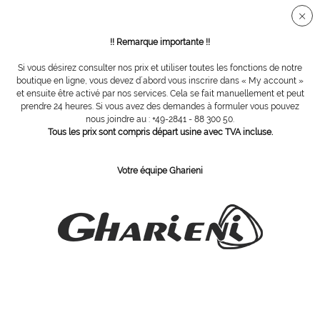
Connection sécurisée SSL
!! Remarque importante !!
Si vous désirez consulter nos prix et utiliser toutes les fonctions de notre
Articles jetables
boutique en ligne, vous devez d´abord vous inscrire dans « My account »
et ensuite être activé par nos services. Cela se fait manuellement et peut
prendre 24 heures. Si vous avez des demandes à formuler vous pouvez
Filtrer
nous joindre au : +49-2841 - 88 300 50.
Tous les prix sont compris départ usine avec TVA incluse.
Votre équipe Gharieni
ABONNEZ-VOUS Á NOTRE COURRIER D´INFORMATION
Commandez
J´ai pris connaissance des dispositions concernant la
protection des données