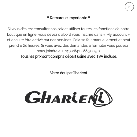
Connection sécurisée SSL
!! Remarque importante !!
Si vous désirez consulter nos prix et utiliser toutes les fonctions de notre
Épilation à la cire
boutique en ligne, vous devez d´abord vous inscrire dans « My account »
et ensuite être activé par nos services. Cela se fait manuellement et peut
prendre 24 heures. Si vous avez des demandes à formuler vous pouvez
Filtrer
nous joindre au : +49-2841 - 88 300 50.
Tous les prix sont compris départ usine avec TVA incluse.
Votre équipe Gharieni
ABONNEZ-VOUS Á NOTRE COURRIER D´INFORMATION
Commandez
J´ai pris connaissance des dispositions concernant la
protection des données