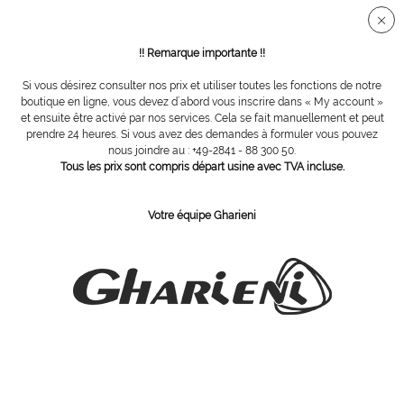
Connection sécurisée SSL
!! Remarque importante !!
Si vous désirez consulter nos prix et utiliser toutes les fonctions de notre
Teinture de cils
boutique en ligne, vous devez d´abord vous inscrire dans « My account »
et ensuite être activé par nos services. Cela se fait manuellement et peut
prendre 24 heures. Si vous avez des demandes à formuler vous pouvez
Filtrer
nous joindre au : +49-2841 - 88 300 50.
Tous les prix sont compris départ usine avec TVA incluse.
Votre équipe Gharieni
ABONNEZ-VOUS Á NOTRE COURRIER D´INFORMATION
Commandez
J´ai pris connaissance des dispositions concernant la
protection des données