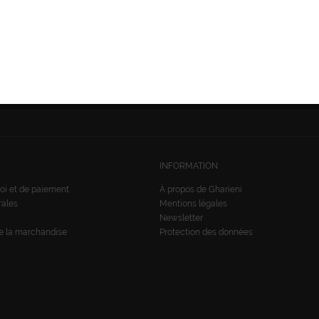
SUIVEZ-NOUS:
nées
INFORMATION
oi et de paiement
À propos de Gharieni
rales
Mentions légales
Newsletter
de la marchandise
Protection des données