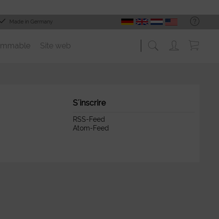
Made in Germany
ommable
Site web
S´inscrire
RSS-Feed
Atom-Feed