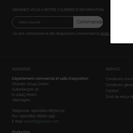
ABONNEZ-VOUS Á NOTRE COURRIER D´INFORMATION
Commandez
J´ai pris connaissance des dispositions concernant la
protection des don
ADDRESSE
SERVICE
Département commercial et salle d´exposition
Conditions d´env
Gharieni Group GmbH
Conditions géné
Gutenbergstr. 40
Contact
D-47443 Moers
Droit de retour 
Allemagne
Téléphone: +49(0)2841-88300-50
Fax: +49(0)2841-88300-999
E-Mail:
export@gharieni.com
Production