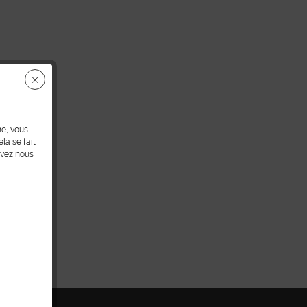
ne, vous
la se fait
uvez nous