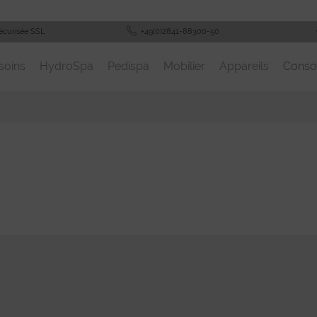
écurisée SSL
+49(0)2841-88300-50
soins
HydroSpa
Pedispa
Mobilier
Appareils
Cons