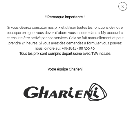
Connection sé
!! Remarque importante !!
Si vous désirez consulter nos prix et utiliser toutes les fonctions de notre
Visage & beauté
boutique en ligne, vous devez d´abord vous inscrire dans « My account »
et ensuite être activé par nos services. Cela se fait manuellement et peut
prendre 24 heures. Si vous avez des demandes à formuler vous pouvez
Filtrer
nous joindre au : +49-2841 - 88 300 50.
Tous les prix sont compris départ usine avec TVA incluse.
Votre équipe Gharieni
ABONNEZ-VOUS Á NOTRE COURRIER D´INFORMATION
Commandez
J´ai pris connaissance des dispositions concernant la
protection des données