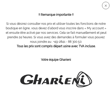
Connection sécurisée SSL
!! Remarque importante !!
Si vous désirez consulter nos prix et utiliser toutes les fonctions de notre
Fauteuils de coiffure
boutique en ligne, vous devez d´abord vous inscrire dans « My account »
et ensuite être activé par nos services. Cela se fait manuellement et peut
prendre 24 heures. Si vous avez des demandes à formuler vous pouvez
Filtrer
nous joindre au : +49-2841 - 88 300 50.
Tous les prix sont compris départ usine avec TVA incluse.
Votre équipe Gharieni
ABONNEZ-VOUS Á NOTRE COURRIER D´INFORMATION
Commandez
J´ai pris connaissance des dispositions concernant la
protection des données