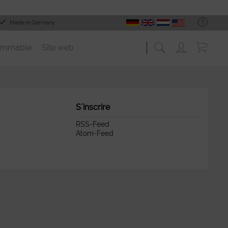
Made in Germany
ommable
Site web
S´inscrire
RSS-Feed
Atom-Feed