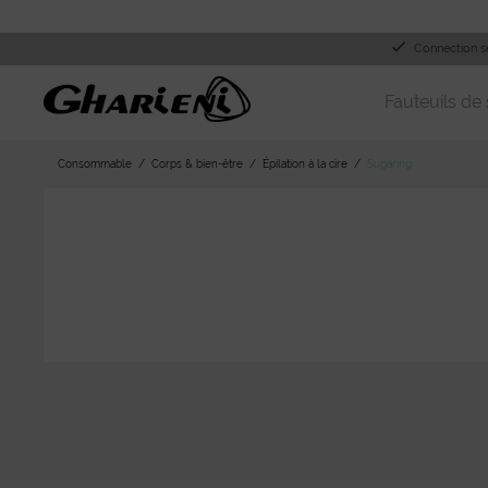
Connection s
Fauteuils de 
Consommable
Corps & bien-être
Épilation à la cire
Sugaring