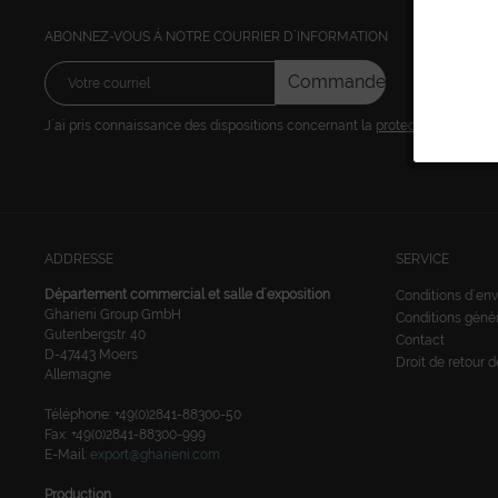
ABONNEZ-VOUS Á NOTRE COURRIER D´INFORMATION
Commandez
J´ai pris connaissance des dispositions concernant la
protection des don
ADDRESSE
SERVICE
Département commercial et salle d´exposition
Conditions d´env
Gharieni Group GmbH
Conditions géné
Gutenbergstr. 40
Contact
D-47443 Moers
Droit de retour 
Allemagne
Téléphone: +49(0)2841-88300-50
Fax: +49(0)2841-88300-999
E-Mail:
export@gharieni.com
Production