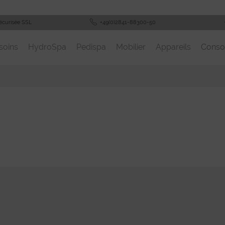
écurisée SSL
+49(0)2841-88300-50
soins
HydroSpa
Pedispa
Mobilier
Appareils
Cons