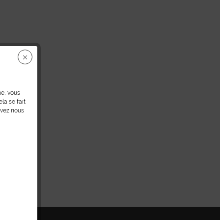
ne, vous
la se fait
uvez nous