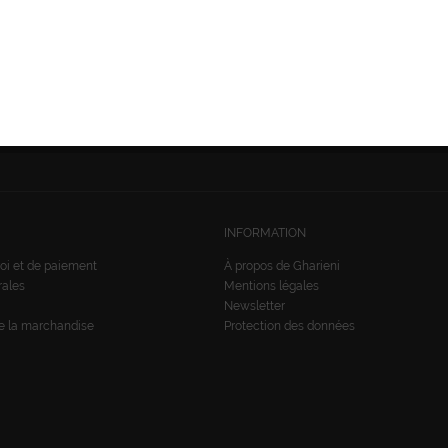
SUIVEZ-NOUS:
nées
INFORMATION
oi et de paiement
À propos de Gharieni
rales
Mentions légales
Newsletter
de la marchandise
Protection des données