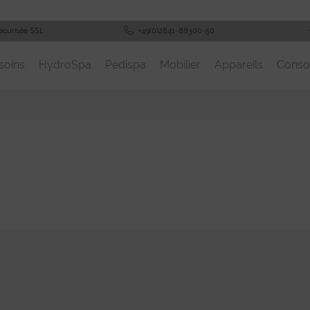
écurisée SSL
+49(0)2841-88300-50
soins
HydroSpa
Pedispa
Mobilier
Appareils
Cons