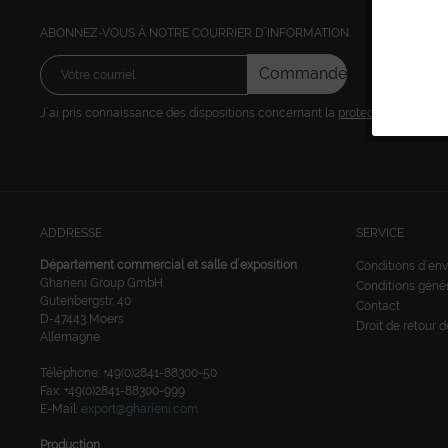
ABONNEZ-VOUS Á NOTRE COURRIER D´INFORMATION
Commandez
J´ai pris connaissance des dispositions concernant la
protection des don
ADDRESSE
SERVICE
Département commercial et salle d´exposition
Conditions d´env
Gharieni Group GmbH
Conditions géné
Gutenbergstr. 40
Contact
D-47443 Moers
Droit de retour 
Allemagne
Téléphone: +49(0)2841-88300-50
Fax: +49(0)2841-88300-999
E-Mail:
export@gharieni.com
Production