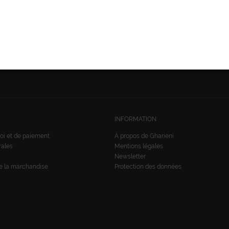
SUIVEZ-NOUS:
nées
INFORMATION
oi et de paiement
À propos de Gharieni
rales
Mentions légales
Newsletter
de la marchandise
Protection des données