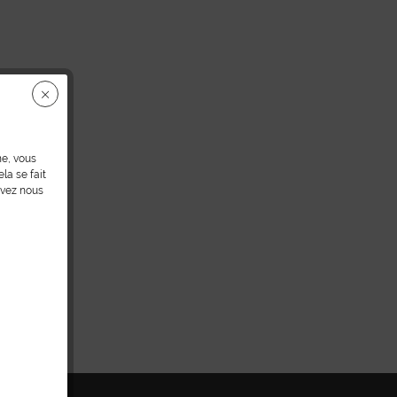
ne, vous
la se fait
uvez nous