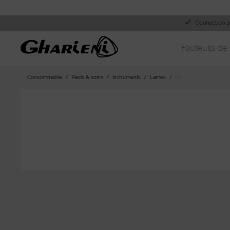
Connection s
Fauteuils de 
Consommable
Pieds & soins
Instruments
Lames
OR