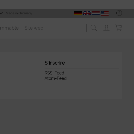
Made in Germany
ommable
Site web
S´inscrire
RSS-Feed
Atom-Feed