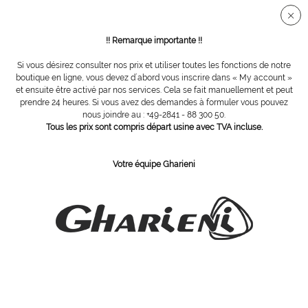
Connection sécurisée SSL
!! Remarque importante !!
Si vous désirez consulter nos prix et utiliser toutes les fonctions de notre
Gouges
boutique en ligne, vous devez d´abord vous inscrire dans « My account »
et ensuite être activé par nos services. Cela se fait manuellement et peut
prendre 24 heures. Si vous avez des demandes à formuler vous pouvez
Filtrer
nous joindre au : +49-2841 - 88 300 50.
Tous les prix sont compris départ usine avec TVA incluse.
Votre équipe Gharieni
ABONNEZ-VOUS Á NOTRE COURRIER D´INFORMATION
Commandez
J´ai pris connaissance des dispositions concernant la
protection des données