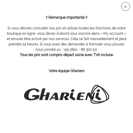
Connection sécurisée SSL
!! Remarque importante !!
Si vous désirez consulter nos prix et utiliser toutes les fonctions de notre
Appareils bien-être et spa
boutique en ligne, vous devez d´abord vous inscrire dans « My account »
et ensuite être activé par nos services. Cela se fait manuellement et peut
prendre 24 heures. Si vous avez des demandes à formuler vous pouvez
Filtrer
nous joindre au : +49-2841 - 88 300 50.
Tous les prix sont compris départ usine avec TVA incluse.
Votre équipe Gharieni
ABONNEZ-VOUS Á NOTRE COURRIER D´INFORMATION
Commandez
J´ai pris connaissance des dispositions concernant la
protection des données