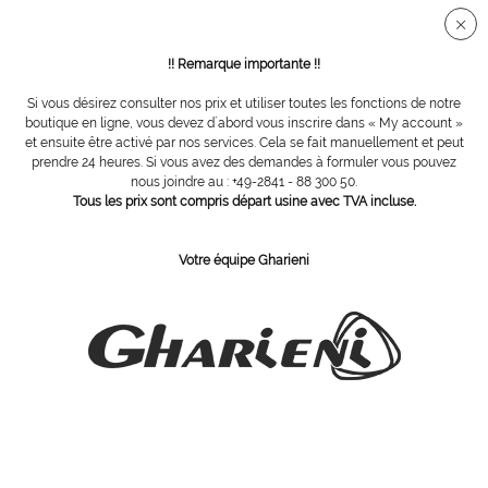
Connection sécurisée SSL
!! Remarque importante !!
Si vous désirez consulter nos prix et utiliser toutes les fonctions de notre
Tables de bien-être
boutique en ligne, vous devez d´abord vous inscrire dans « My account »
et ensuite être activé par nos services. Cela se fait manuellement et peut
prendre 24 heures. Si vous avez des demandes à formuler vous pouvez
Filtrer
nous joindre au : +49-2841 - 88 300 50.
Tous les prix sont compris départ usine avec TVA incluse.
Votre équipe Gharieni
ABONNEZ-VOUS Á NOTRE COURRIER D´INFORMATION
Commandez
J´ai pris connaissance des dispositions concernant la
protection des données