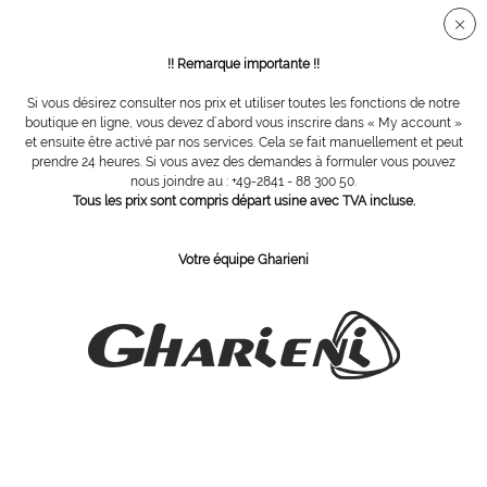
Connection sécurisée SSL
!! Remarque importante !!
Si vous désirez consulter nos prix et utiliser toutes les fonctions de notre
Colonnes de soins
boutique en ligne, vous devez d´abord vous inscrire dans « My account »
et ensuite être activé par nos services. Cela se fait manuellement et peut
prendre 24 heures. Si vous avez des demandes à formuler vous pouvez
Filtrer
nous joindre au : +49-2841 - 88 300 50.
Tous les prix sont compris départ usine avec TVA incluse.
Votre équipe Gharieni
ABONNEZ-VOUS Á NOTRE COURRIER D´INFORMATION
Commandez
J´ai pris connaissance des dispositions concernant la
protection des données