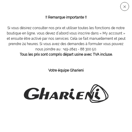
Connection sécurisée SSL
!! Remarque importante !!
Si vous désirez consulter nos prix et utiliser toutes les fonctions de notre
Vue d´ensemble
Bacs de trempage
boutique en ligne, vous devez d´abord vous inscrire dans « My account »
et ensuite être activé par nos services. Cela se fait manuellement et peut
prendre 24 heures. Si vous avez des demandes à formuler vous pouvez
nous joindre au : +49-2841 - 88 300 50.
bac de trempage pour fraises
Tous les prix sont compris départ usine avec TVA incluse.
Votre équipe Gharieni