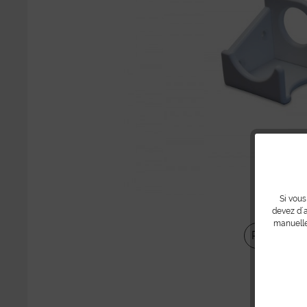
Si vous
devez d´a
manuelle
Partager