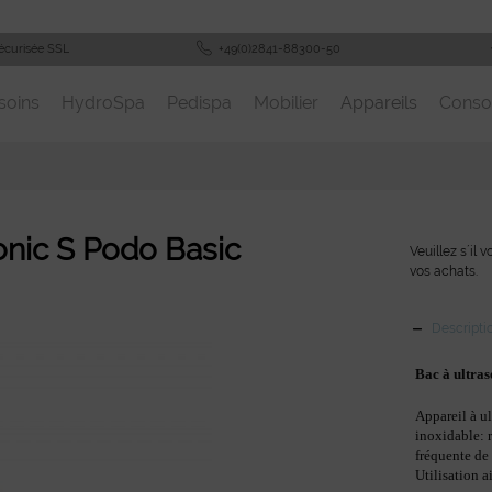
écurisée SSL
+49(0)2841-88300-50
soins
HydroSpa
Pedispa
Mobilier
Appareils
Cons
onic S Podo Basic
Veuillez s´il 
vos achats.
Descripti
Bac à ultra
Appareil à u
inoxidable: r
fréquente de 
Utilisation a