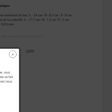
hniques
s intérieure du bac: L - 19 cm / H - 8,5 cm / P - 6 cm
 de la corbeille: L - 17,7 cm / H - 7,3 cm / P - 3 cm
 0,8 Litres
des questions sur les articles?
:
33161
ne, vous
la se fait
uvez nous