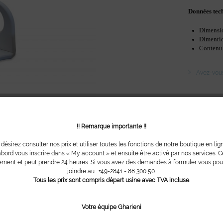
Données tec
Dimension
Dimention
Contenu:
Avez-vous 
N ° d'article
!! Remarque importante !!
 désirez consulter nos prix et utiliser toutes les fonctions de notre boutique en lig
bord vous inscrire dans « My account » et ensuite être activé par nos services. Ce
ment et peut prendre 24 heures. Si vous avez des demandes à formuler vous po
joindre au : +49-2841 - 88 300 50.
Tous les prix sont compris départ usine avec TVA incluse.
Votre équipe Gharieni