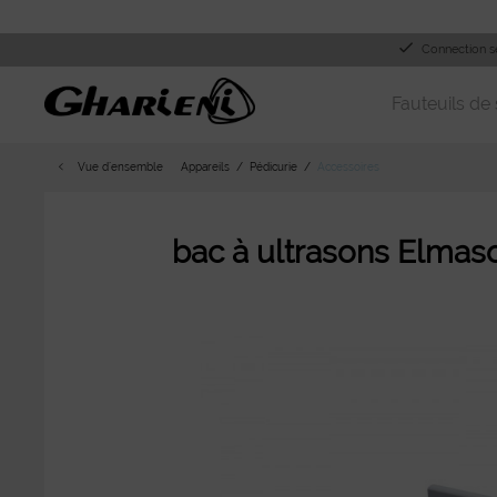
Connection s
Fauteuils de 
Vue d´ensemble
Appareils
Pédicurie
Accessoires
bac à ultrasons Elmas