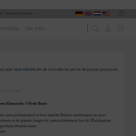
Made in Germany
ommable
Site web
vous plait
vous inscrire
afin de consulter les prix et de pouvoir poursuivre
on du produit
sons Elmasonic S Podo Basic
ltra sons professionnel et bon marché Boîtier entièrement en acier
obuste et de grande longévité, particulièrement lors de lŽutilisation
produits désinfectants.
isée