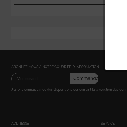
ABONNEZ-VOUS Á NOTRE COURRIER D´INFORMATION
Commandez
J´ai pris connaissance des dispositions concernant la
protection des don
ADDRESSE
SERVICE