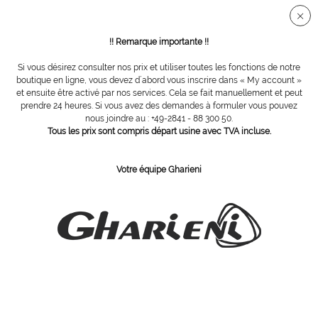
Connection sécurisée SSL
!! Remarque importante !!
Si vous désirez consulter nos prix et utiliser toutes les fonctions de notre
Vue d´ensemble
Appareils pédicurie
boutique en ligne, vous devez d´abord vous inscrire dans « My account »
et ensuite être activé par nos services. Cela se fait manuellement et peut
prendre 24 heures. Si vous avez des demandes à formuler vous pouvez
nous joindre au : +49-2841 - 88 300 50.
appareil de pédicure Alfa-Air F30
Tous les prix sont compris départ usine avec TVA incluse.
Votre équipe Gharieni