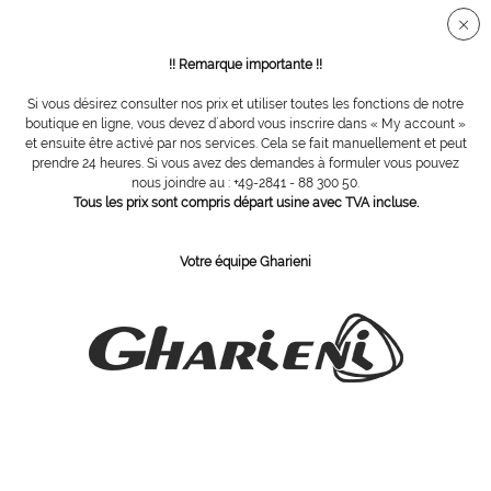
Connection sécurisée SSL
!! Remarque importante !!
Si vous désirez consulter nos prix et utiliser toutes les fonctions de notre
Vue d´ensemble
Accessoires
boutique en ligne, vous devez d´abord vous inscrire dans « My account »
et ensuite être activé par nos services. Cela se fait manuellement et peut
prendre 24 heures. Si vous avez des demandes à formuler vous pouvez
nous joindre au : +49-2841 - 88 300 50.
adaptateur lampe pour guéridons Lamica,
Tous les prix sont compris départ usine avec TVA incluse.
chrome
Votre équipe Gharieni